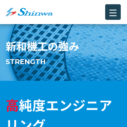
新和機工の強み
STRENGTH
高純度エンジニア
リング